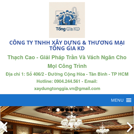
CÔNG TY TNHH XÂY DỰNG & THƯƠNG MẠI
TỐNG GIA KD
Thạch Cao - Giải Pháp Trần Và Vách Ngăn Cho
Mọi Công Trình
Địa chỉ 1: Số 406/2 - Đường Cộng Hòa - Tân Bình - TP HCM
Hotline: 0904.244.561 - Email:
xaydungtonggia.vn@gmail.com