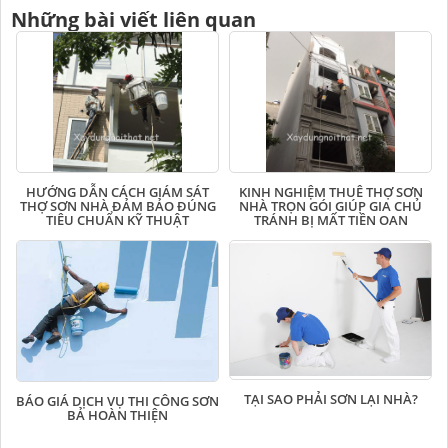
Những bài viết liên quan
HƯỚNG DẪN CÁCH GIÁM SÁT
KINH NGHIỆM THUÊ THỢ SƠN
THỢ SƠN NHÀ ĐẢM BẢO ĐÚNG
NHÀ TRỌN GÓI GIÚP GIA CHỦ
TIÊU CHUẨN KỸ THUẬT
TRÁNH BỊ MẤT TIỀN OAN
TẠI SAO PHẢI SƠN LẠI NHÀ?
BÁO GIÁ DỊCH VỤ THI CÔNG SƠN
BẢ HOÀN THIỆN