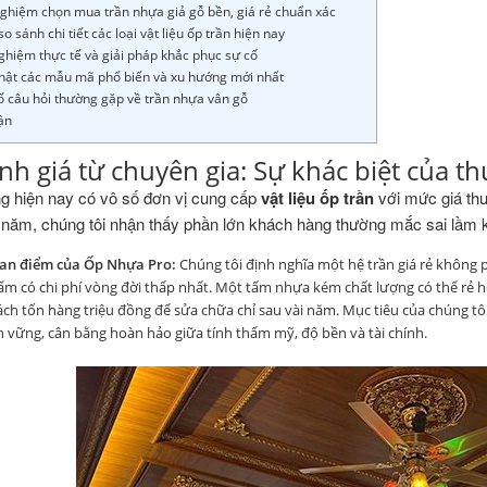
nghiệm chọn mua trần nhựa giả gỗ bền, giá rẻ chuẩn xác
so sánh chi tiết các loại vật liệu ốp trần hiện nay
nghiệm thực tế và giải pháp khắc phục sự cố
nhật các mẫu mã phổ biến và xu hướng mới nhất
ố câu hỏi thường gặp về trần nhựa vân gỗ
uận
nh giá từ chuyên gia: Sự khác biệt của 
ng hiện nay có vô số đơn vị cung cấp
vật liệu ốp trần
với mức giá thư
 năm, chúng tôi nhận thấy phần lớn khách hàng thường mắc sai lầm kh
an điểm của Ốp Nhựa Pro:
Chúng tôi định nghĩa một hệ trần giá rẻ không 
m có chi phí vòng đời thấp nhất. Một tấm nhựa kém chất lượng có thể rẻ 
ch tốn hàng triệu đồng để sửa chữa chỉ sau vài năm. Mục tiêu của chúng tô
 vững, cân bằng hoàn hảo giữa tính thẩm mỹ, độ bền và tài chính.