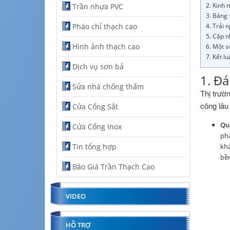
2. Kinh 
Trần nhựa PVC
3. Bảng 
Phào chỉ thạch cao
4. Trải 
5. Cập 
Hình ảnh thạch cao
6. Một s
7. Kết l
Dịch vụ sơn bả
1. Đá
Sửa nhà chống thấm
Thị trườ
công lâu
Cửa Cổng Sắt
Qu
Cửa Cổng Inox
phẩ
Tin tổng hợp
khá
bền
Báo Giá Trần Thạch Cao
VIDEO
HỖ TRỢ