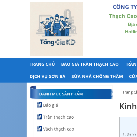
CÔNG TY
Thạch Cao
Địa 
Hotli
TRANG CHỦ
BÁO GIÁ TRẦN THẠCH CAO
TRẦN
DỊCH VỤ SƠN BẢ
SỬA NHÀ CHỐNG THẤM
CỬ
Trang C
DANH MỤC SẢN PHẨM
Kinh
Báo giá
Trần thạch cao
Vách thạch cao
1. Đánh 