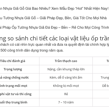
ần Nhựa Giả Gỗ Giá Bao Nhiêu? Xem Mẫu Đẹp “Hot” Nhất Hiện Nay!
u Tường Nhựa Giả Gỗ – Giải Pháp Đẹp, Bền, Giá Tốt Cho Mọi Nhà
ải Pháp Ốp Tường Nhựa Giả Đá Đẹp – Bền – Rẻ Cho Mọi Công Trình
ng so sánh chi tiết các loại vật liệu ốp tr
hách có cái nhìn trực quan nhất và đưa ra quyết định tài chính hợp l
 500 công trình dân dụng trong năm qua.
Tiêu chí đánh giá
Trần thạch cao
T
Trọng lượng
Nặng, cần khung thép lớn
ả năng chống nước
Kém, dễ ố vàng khi ẩm
Trung
ình trạng mối mọt
Không bị mối mọt
Dễ b
phí vật tư và thi công
Rẻ
uổi thọ trung bình
7 – 10 năm