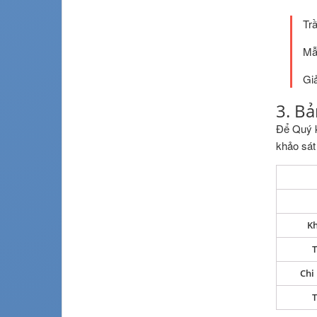
Tr
Mẫ
Gi
3. Bả
Để Quý k
khảo sát
Kh
T
Chi 
T