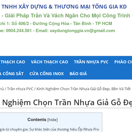
 TNHH XÂY DỰNG & THƯƠNG MẠI TỐNG GIA KD
 - Giải Pháp Trần Và Vách Ngăn Cho Mọi Công Trình
chỉ 1: Số 406/2 - Đường Cộng Hòa - Tân Bình - TP HCM
ne: 0904.244.561 - Email: xaydungtonggia.vn@gmail.com
 THẠCH CAO
VÁCH THẠCH CAO
TRẦN NHỰA PVC
PHÀO C
A CỔNG SẮT
CỬA CỔNG INOX
BÁO GIÁ
hủ
/
Trần nhựa PVC
/ Kinh Nghiệm Chọn Trần Nhựa Giả Gỗ Đẹp, Bền Và Tiết
 Nghiệm Chọn Trần Nhựa Giả Gỗ Đẹp
Contents
[
hide
]
giá từ chuyên gia: Sự khác biệt của thương hiệu Ốp Nhựa Pro