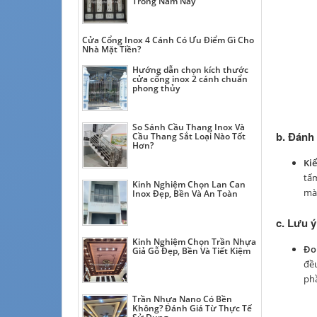
Trong Năm Nay
Cửa Cổng Inox 4 Cánh Có Ưu Điểm Gì Cho
Nhà Mặt Tiền?
Hướng dẫn chọn kích thước
cửa cổng inox 2 cánh chuẩn
phong thủy
So Sánh Cầu Thang Inox Và
b. Đánh 
Cầu Thang Sắt Loại Nào Tốt
Hơn?
Kiể
tấm
Kinh Nghiệm Chọn Lan Can
màn
Inox Đẹp, Bền Và An Toàn
c. Lưu 
Kinh Nghiệm Chọn Trần Nhựa
Đo 
Giả Gỗ Đẹp, Bền Và Tiết Kiệm
đề
phầ
Trần Nhựa Nano Có Bền
Không? Đánh Giá Từ Thực Tế