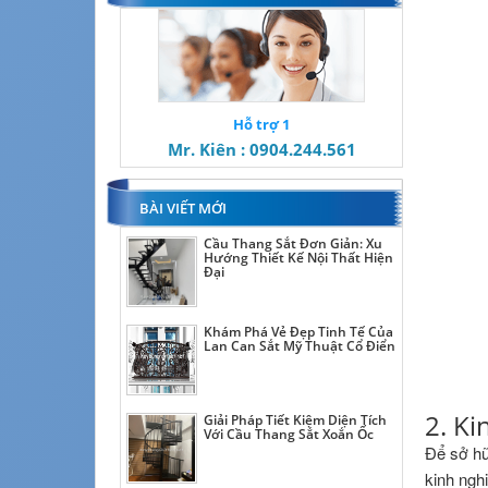
Hỗ trợ 1
Mr. Kiên : 0904.244.561
BÀI VIẾT MỚI
Cầu Thang Sắt Đơn Giản: Xu
Hướng Thiết Kế Nội Thất Hiện
Đại
Khám Phá Vẻ Đẹp Tinh Tế Của
Lan Can Sắt Mỹ Thuật Cổ Điển
2. Ki
Giải Pháp Tiết Kiệm Diện Tích
Với Cầu Thang Sắt Xoắn Ốc
Để sở h
kinh ngh