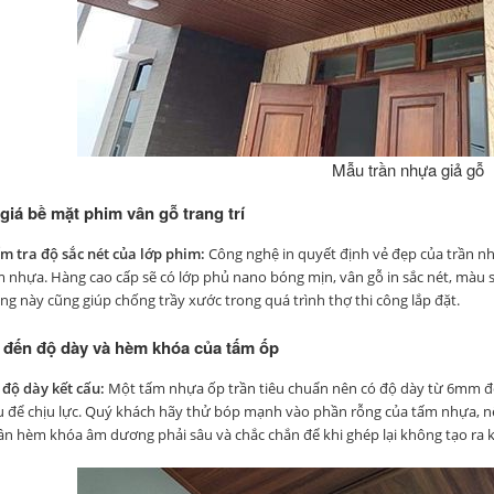
Mẫu trần nhựa giả gỗ
giá bề mặt phim vân gỗ trang trí
m tra độ sắc nét của lớp phim:
Công nghệ in quyết định vẻ đẹp của trần nh
 nhựa. Hàng cao cấp sẽ có lớp phủ nano bóng mịn, vân gỗ in sắc nét, màu 
g này cũng giúp chống trầy xước trong quá trình thợ thi công lắp đặt.
ý đến độ dày và hèm khóa của tấm ốp
độ dày kết cấu:
Một tấm nhựa ốp trần tiêu chuẩn nên có độ dày từ 6mm đ
u để chịu lực. Quý khách hãy thử bóp mạnh vào phần rỗng của tấm nhựa, n
n hèm khóa âm dương phải sâu và chắc chắn để khi ghép lại không tạo ra k