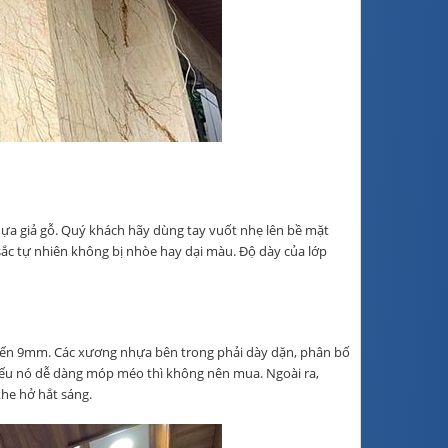
ựa giả gỗ. Quý khách hãy dùng tay vuốt nhẹ lên bề mặt
sắc tự nhiên không bị nhòe hay dại màu. Độ dày của lớp
ến 9mm. Các xương nhựa bên trong phải dày dặn, phân bố
ếu nó dễ dàng móp méo thì không nên mua. Ngoài ra,
he hở hắt sáng.