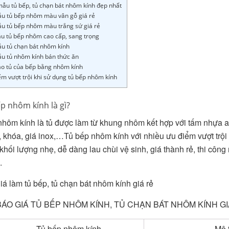
ẫu tủ bếp, tủ chạn bát nhôm kính đẹp nhất
ẫu tủ bếp nhôm màu vân gỗ giá rẻ
ẫu tủ bếp nhôm màu trắng sứ giá rẻ
ẫu tủ bếp nhôm cao cấp, sang trọng
ẫu tủ chạn bát nhôm kính
ẫu tủ nhôm kính bán thức ăn
ạo tủ của bếp bằng nhôm kính
ểm vượt trội khi sử dụng tủ bếp nhôm kính
ếp nhôm kính là gì?
nhôm kính là tủ được làm từ khung nhôm kết hợp với tấm nhựa a
, khóa, giá inox,…Tủ bếp nhôm kính với nhiều ưu điểm vượt trộ
khối lượng nhẹ, dễ dàng lau chùi vệ sinh, giá thành rẻ, thi cô
.
iá làm tủ bếp, tủ chạn bát nhôm kính giá rẻ
ÁO GIÁ TỦ BẾP NHÔM KÍNH, TỦ CHẠN BÁT NHÔM KÍNH GI
Tủ bếp nhôm kính
Mô t