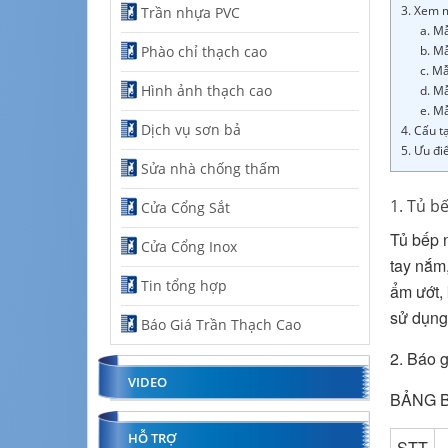
3. Xem m
Trần nhựa PVC
a. M
Phào chỉ thạch cao
b. M
c. M
Hình ảnh thạch cao
d. M
e. M
Dịch vụ sơn bả
4. Cấu t
5. Ưu đi
Sửa nhà chống thấm
1. Tủ b
Cửa Cổng Sắt
Tủ bếp 
Cửa Cổng Inox
tay nắm
Tin tổng hợp
ẩm ướt, 
sử dụng
Báo Giá Trần Thạch Cao
2. Báo g
VIDEO
BẢNG B
HỖ TRỢ
STT