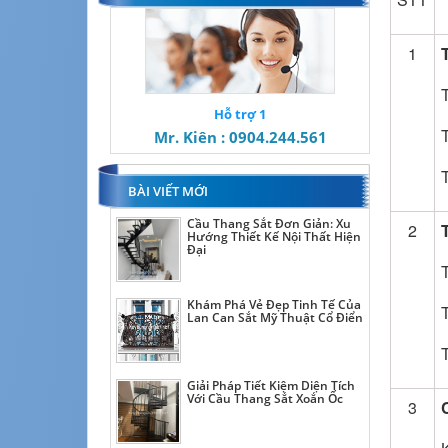
1
Hỗ trợ 1
Mr. Kiên : 0904.244.561
BÀI VIẾT MỚI
Cầu Thang Sắt Đơn Giản: Xu
2
Hướng Thiết Kế Nội Thất Hiện
Đại
Khám Phá Vẻ Đẹp Tinh Tế Của
Lan Can Sắt Mỹ Thuật Cổ Điển
Giải Pháp Tiết Kiệm Diện Tích
Với Cầu Thang Sắt Xoắn Ốc
3