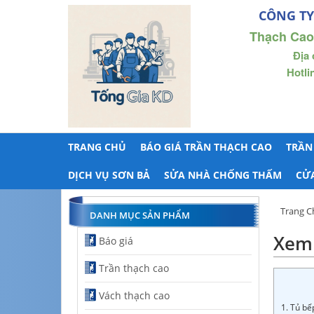
CÔNG TY
Thạch Cao
Địa 
Hotli
TRANG CHỦ
BÁO GIÁ TRẦN THẠCH CAO
TRẦN
DỊCH VỤ SƠN BẢ
SỬA NHÀ CHỐNG THẤM
CỬ
Trang C
DANH MỤC SẢN PHẨM
Xem 
Báo giá
Trần thạch cao
Vách thạch cao
1. Tủ bế