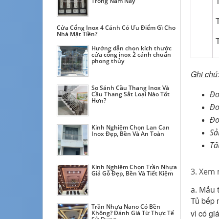
Trong Năm Nay
Cửa Cổng Inox 4 Cánh Có Ưu Điểm Gì Cho
Nhà Mặt Tiền?
Hướng dẫn chọn kích thước
cửa cổng inox 2 cánh chuẩn
phong thủy
Ghi chú
So Sánh Cầu Thang Inox Và
Đơ
Cầu Thang Sắt Loại Nào Tốt
Hơn?
Đơ
Đơ
Kinh Nghiệm Chọn Lan Can
Sả
Inox Đẹp, Bền Và An Toàn
Tấ
Kinh Nghiệm Chọn Trần Nhựa
3. Xem 
Giả Gỗ Đẹp, Bền Và Tiết Kiệm
a. Mẫu 
Tủ bếp 
Trần Nhựa Nano Có Bền
vì có g
Không? Đánh Giá Từ Thực Tế