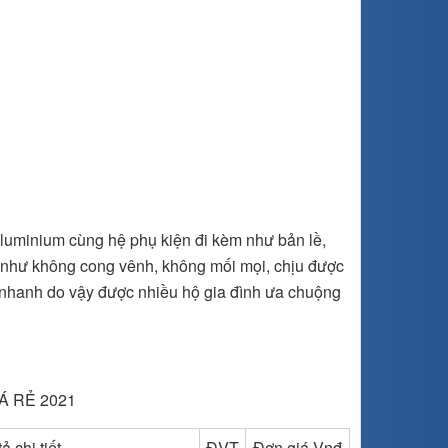
luminium cùng hệ phụ kiện đi kèm như bản lề,
i như không cong vênh, không mối mọi, chịu được
ng nhanh do vậy được nhiều hộ gia đình ưa chuộng
Á RẺ 2021
ả chi tiết
ĐVT
Đơn giá Vnđ