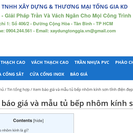
 TNHH XÂY DỰNG & THƯƠNG MẠI TỐNG GIA KD
 - Giải Pháp Trần Và Vách Ngăn Cho Mọi Công Trình
chỉ 1: Số 406/2 - Đường Cộng Hòa - Tân Bình - TP HCM
ne: 0904.244.561 - Email: xaydungtonggia.vn@gmail.com
 THẠCH CAO
VÁCH THẠCH CAO
TRẦN NHỰA PVC
PHÀO C
A CỔNG SẮT
CỬA CỔNG INOX
BÁO GIÁ
hủ
/
Tin tổng hợp
/ Xem báo giá và mẫu tủ bếp nhôm kính sơn tĩnh điện đẹ
báo giá và mẫu tủ bếp nhôm kính s
Contents
[
hide
]
p nhôm kính là gì?