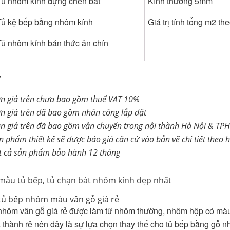
Tủ nhôm kính đựng chén bát
Kính thường 5mm
Tủ kệ bếp bằng nhôm kính
Giá trị tính tổng m2 t
Tủ nhôm kính bán thức ăn chín
:
n giá trên chưa bao gồm thuế VAT 10%
n giá trên đã bao gồm nhân công lắp đặt
n giá trên đã bao gồm vận chuyển trong nội thành Hà Nội & TP
n phẩm thiết kế sẽ được báo giá căn cứ vào bản vẽ chi tiết theo h
t cả sản phẩm bảo hành 12 tháng
mẫu tủ bếp, tủ chạn bát nhôm kính đẹp nhất
tủ bếp nhôm màu vân gỗ giá rẻ
nhôm vân gỗ giá rẻ
được làm từ nhôm thường, nhôm hộp có màu 
iá thành rẻ nên đây là sự lựa chọn thay thế cho tủ bếp bằng gỗ