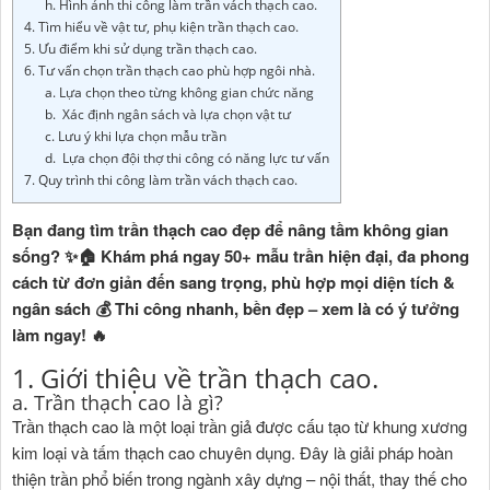
h. Hình ảnh thi công làm trần vách thạch cao.
4. Tìm hiểu về vật tư, phụ kiện trần thạch cao.
5. Ưu điểm khi sử dụng trần thạch cao.
6. Tư vấn chọn trần thạch cao phù hợp ngôi nhà.
a. Lựa chọn theo từng không gian chức năng
b. Xác định ngân sách và lựa chọn vật tư
c. Lưu ý khi lựa chọn mẫu trần
d. Lựa chọn đội thợ thi công có năng lực tư vấn
7. Quy trình thi công làm trần vách thạch cao.
Bạn đang tìm trần thạch cao đẹp để nâng tầm không gian
sống? ✨🏠 Khám phá ngay 50+ mẫu trần hiện đại, đa phong
cách từ đơn giản đến sang trọng, phù hợp mọi diện tích &
ngân sách 💰 Thi công nhanh, bền đẹp – xem là có ý tưởng
làm ngay! 🔥
1. Giới thiệu về trần thạch cao.
a. Trần thạch cao là gì?
Trần thạch cao là một loại trần giả được cấu tạo từ khung xương
kim loại và tấm thạch cao chuyên dụng. Đây là giải pháp hoàn
thiện trần phổ biến trong ngành xây dựng – nội thất, thay thế cho