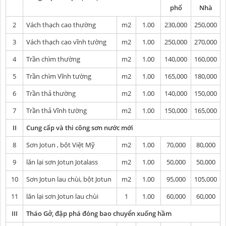
phố
Nhà
2
Vách thạch cao thường
m2
1.00
230,000
250,000
3
Vách thạch cao vĩnh tường
m2
1.00
250,000
270,000
4
Trần chìm thường
m2
1.00
140,000
160,000
5
Trần chìm Vĩnh tường
m2
1.00
165,000
180,000
6
Trần thả thường
m2
1.00
140,000
150,000
7
Trần thả Vĩnh tường
m2
1.00
150,000
165,000
II
Cung cấp và thi công sơn nước mới
8
Sơn Jotun , bột Việt Mỹ
m2
1.00
70,000
80,000
9
lăn lại sơn Jotun Jotalass
m2
1.00
50,000
50,000
10
Sơn Jotun lau chùi, bột Jotun
m2
1.00
95,000
105,000
11
lăn lại sơn Jotun lau chùi
1
1.00
60,000
60,000
III
Tháo Gở, đập phá đóng bao chuyển xuống hầm