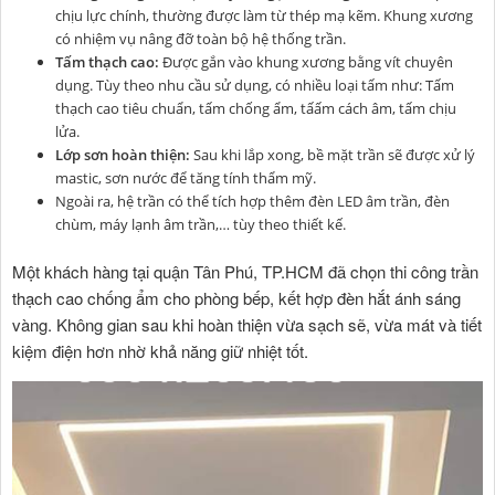
chịu lực chính, thường được làm từ thép mạ kẽm. Khung xương
có nhiệm vụ nâng đỡ toàn bộ hệ thống trần.
Tấm thạch cao:
Được gắn vào khung xương bằng vít chuyên
dụng. Tùy theo nhu cầu sử dụng, có nhiều loại tấm như: Tấm
thạch cao tiêu chuẩn, tấm chống ẩm, tấấm cách âm, tấm chịu
lửa.
Lớp sơn hoàn thiện:
Sau khi lắp xong, bề mặt trần sẽ được xử lý
mastic, sơn nước để tăng tính thẩm mỹ.
Ngoài ra, hệ trần có thể tích hợp thêm đèn LED âm trần, đèn
chùm, máy lạnh âm trần,… tùy theo thiết kế.
Một khách hàng tại quận Tân Phú, TP.HCM đã chọn thi công trần
thạch cao chống ẩm cho phòng bếp, kết hợp đèn hắt ánh sáng
vàng. Không gian sau khi hoàn thiện vừa sạch sẽ, vừa mát và tiết
kiệm điện hơn nhờ khả năng giữ nhiệt tốt.