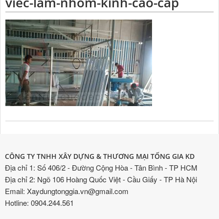
viec-lam-nhom-kinh-cao-cap
CÔNG TY TNHH XÂY DỰNG & THƯƠNG MẠI TỐNG GIA KD
Địa chỉ 1: Số 406/2 - Đường Cộng Hòa - Tân Bình - TP HCM
Địa chỉ 2: Ngõ 106 Hoàng Quốc Việt - Cầu Giấy - TP Hà Nội
Email: Xaydungtonggia.vn@gmail.com
Hotline: 0904.244.561