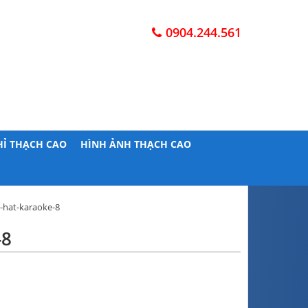
0904.244.561
HỈ THẠCH CAO
HÌNH ẢNH THẠCH CAO
-hat-karaoke-8
-8