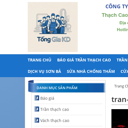
CÔNG TY
Thạch Cao
Địa 
Hotli
TRANG CHỦ
BÁO GIÁ TRẦN THẠCH CAO
TRẦN
DỊCH VỤ SƠN BẢ
SỬA NHÀ CHỐNG THẤM
CỬ
Trang C
DANH MỤC SẢN PHẨM
tran
Báo giá
Trần thạch cao
Vách thạch cao