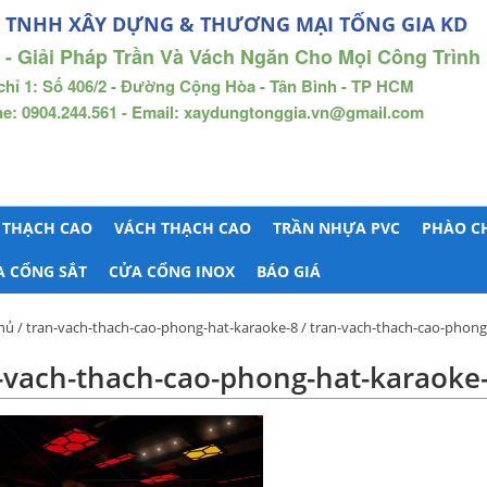
 TNHH XÂY DỰNG & THƯƠNG MẠI TỐNG GIA KD
 - Giải Pháp Trần Và Vách Ngăn Cho Mọi Công Trình
chỉ 1: Số 406/2 - Đường Cộng Hòa - Tân Bình - TP HCM
ne: 0904.244.561 - Email: xaydungtonggia.vn@gmail.com
 THẠCH CAO
VÁCH THẠCH CAO
TRẦN NHỰA PVC
PHÀO C
A CỔNG SẮT
CỬA CỔNG INOX
BÁO GIÁ
hủ
/
tran-vach-thach-cao-phong-hat-karaoke-8
/ tran-vach-thach-cao-phong
-vach-thach-cao-phong-hat-karaoke