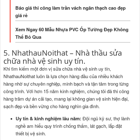
Báo giá thi công làm trần vách ngăn thạch cao đẹp
giá rẻ
Xem Ngay 60 Mẫu Nhựa PVC Ốp Tường Đẹp Không
Thể Bỏ Qua
5. NhathauNoithat – Nhà thầu sửa
chữa nhà vệ sinh uy tín.
Khi tìm kiếm một đơn vị sửa chữa nhà vệ sinh uy tín,
NhathauNoithat luôn là lựa chọn hàng đầu của nhiều khách
hàng nhờ sự chuyên nghiệp, minh bạch và tận tâm trong từng
công trình. Với hơn 15 năm kinh nghiệm, chúng tôi đã thi công
hàng trăm dự án cải tạo, mang lại không gian vệ sinh hiện đại,
sạch đẹp và bền vững cho hàng nghìn gia đình.
Uy tín & kinh nghiệm lâu năm:
Đội ngũ kỹ sư, thợ lành
nghề am hiểu quy trình chống thấm, lát gạch, lắp đặt
thiết bị vệ sinh.