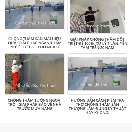
CHỐNG THẤM SÀN MÁI HIỆU
GIẢI PHÁP CHỐNG THẤM DỘT
QUẢ: GIẢI PHÁP NGĂN THẤM
TRIỆT ĐỂ 100%: XỬ LÝ 1 LẦN, YÊN
NƯỚC TỪ GỐC CHO NHÀ Ở
TÂM TRÊN 20 NĂM
CHỐNG THẤM TƯỜNG NGOÀI
HƯỚNG DẪN CÁCH KIỂM TRA
TRỜI: GIẢI PHÁP BẢO VỆ NHÀ
THỢ CHỐNG THẤM SÂN
TRƯỚC MƯA NẮNG
THƯỢNG LÀM ĐÚNG KỸ THUẬT
HAY KHÔNG.