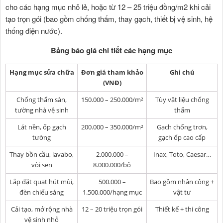
cho các hạng mục nhỏ lẻ, hoặc từ 12 – 25 triệu đồng/m2 khi cải
tạo trọn gói (bao gồm chống thấm, thay gạch, thiết bị vệ sinh, hệ
thống điện nước).
Bảng báo giá chi tiết các hạng mục
Hạng mục sửa chữa
Đơn giá tham khảo
Ghi chú
(VNĐ)
Chống thấm sàn,
150.000 – 250.000/m²
Tùy vật liệu chống
tường nhà vệ sinh
thấm
Lát nền, ốp gạch
200.000 – 350.000/m²
Gạch chống trơn,
tường
gạch ốp cao cấp
Thay bồn cầu, lavabo,
2.000.000 –
Inax, Toto, Caesar…
vòi sen
8.000.000/bộ
Lắp đặt quạt hút mùi,
500.000 –
Bao gồm nhân công +
đèn chiếu sáng
1.500.000/hạng mục
vật tư
Cải tạo, mở rộng nhà
12 – 20 triệu trọn gói
Thiết kế + thi công
vệ sinh nhỏ