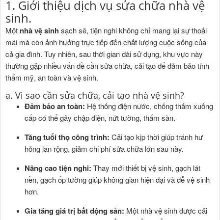
1. Giới thiệu dịch vụ sửa chữa nhà vệ
sinh.
Một
nhà vệ sinh
sạch sẽ, tiện nghi không chỉ mang lại sự thoải
mái mà còn ảnh hưởng trực tiếp đến chất lượng cuộc sống của
cả gia đình. Tuy nhiên, sau thời gian dài sử dụng, khu vực này
thường gặp nhiều vấn đề cần sửa chữa, cải tạo để đảm bảo tính
thẩm mỹ, an toàn và vệ sinh.
a. Vì sao cần sửa chữa, cải tạo nhà vệ sinh?
Đảm bảo an toàn:
Hệ thống điện nước, chống thấm xuống
cấp có thể gây chập điện, nứt tường, thấm sàn.
Tăng tuổi thọ công trình:
Cải tạo kịp thời giúp tránh hư
hỏng lan rộng, giảm chi phí sửa chữa lớn sau này.
Nâng cao tiện nghi:
Thay mới thiết bị vệ sinh, gạch lát
nền, gạch ốp tường giúp không gian hiện đại và dễ vệ sinh
hơn.
Gia tăng giá trị bất động sản:
Một nhà vệ sinh được cải