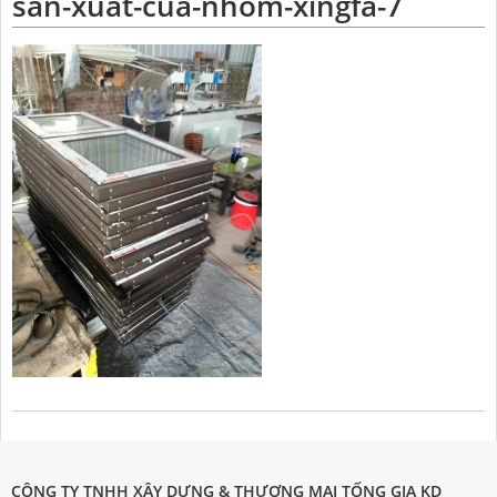
san-xuat-cua-nhom-xingfa-7
CÔNG TY TNHH XÂY DỰNG & THƯƠNG MẠI TỐNG GIA KD