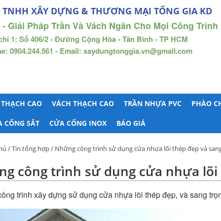
 TNHH XÂY DỰNG & THƯƠNG MẠI TỐNG GIA KD
 - Giải Pháp Trần Và Vách Ngăn Cho Mọi Công Trình
chỉ 1: Số 406/2 - Đường Cộng Hòa - Tân Bình - TP HCM
ne: 0904.244.561 - Email: xaydungtonggia.vn@gmail.com
 THẠCH CAO
VÁCH THẠCH CAO
TRẦN NHỰA PVC
PHÀO C
A CỔNG SẮT
CỬA CỔNG INOX
BÁO GIÁ
hủ
/
Tin tổng hợp
/ Những công trình sử dụng cửa nhựa lõi thép đẹp và san
g công trình sử dụng cửa nhựa lõi 
ông trình xây dựng sử dụng
cửa nhựa lõi thép đẹp
, và sang trọ