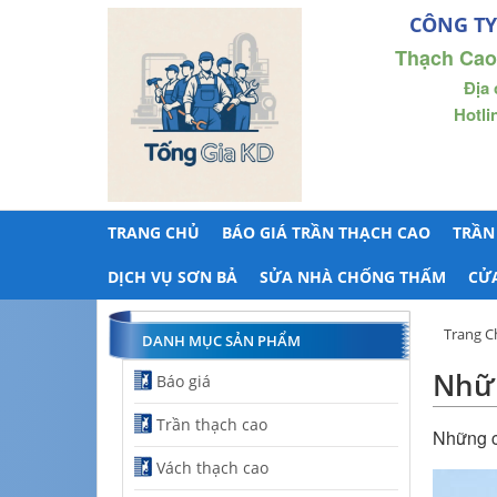
CÔNG TY
Thạch Cao
Địa 
Hotli
TRANG CHỦ
BÁO GIÁ TRẦN THẠCH CAO
TRẦN
DỊCH VỤ SƠN BẢ
SỬA NHÀ CHỐNG THẤM
CỬ
Trang C
DANH MỤC SẢN PHẨM
Nhữn
Báo giá
Trần thạch cao
Những c
Vách thạch cao