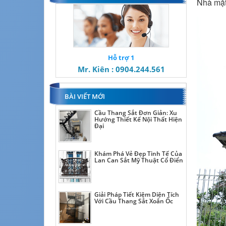
Nhà mặt
Hỗ trợ 1
Mr. Kiên : 0904.244.561
BÀI VIẾT MỚI
Cầu Thang Sắt Đơn Giản: Xu
Hướng Thiết Kế Nội Thất Hiện
Đại
Khám Phá Vẻ Đẹp Tinh Tế Của
Lan Can Sắt Mỹ Thuật Cổ Điển
Giải Pháp Tiết Kiệm Diện Tích
Với Cầu Thang Sắt Xoắn Ốc