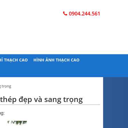
0904.244.561
HỈ THẠCH CAO
HÌNH ẢNH THẠCH CAO
g trọng
thép đẹp và sang trọng
ng: