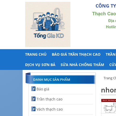
CÔNG TY
Thạch Cao
Địa 
Hotli
TRANG CHỦ
BÁO GIÁ TRẦN THẠCH CAO
TRẦN
DỊCH VỤ SƠN BẢ
SỬA NHÀ CHỐNG THẤM
CỬ
Trang C
DANH MỤC SẢN PHẨM
nhom
Báo giá
Trần thạch cao
Vách thạch cao