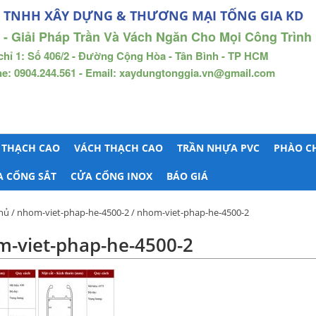
 TNHH XÂY DỰNG & THƯƠNG MẠI TỐNG GIA KD
 - Giải Pháp Trần Và Vách Ngăn Cho Mọi Công Trình
chỉ 1: Số 406/2 - Đường Cộng Hòa - Tân Bình - TP HCM
ne: 0904.244.561 - Email: xaydungtonggia.vn@gmail.com
 THẠCH CAO
VÁCH THẠCH CAO
TRẦN NHỰA PVC
PHÀO C
A CỔNG SẮT
CỬA CỔNG INOX
BÁO GIÁ
hủ
/
nhom-viet-phap-he-4500-2
/ nhom-viet-phap-he-4500-2
-viet-phap-he-4500-2