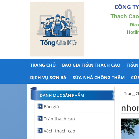
CÔNG TY
Thạch Cao
Địa 
Hotli
TRANG CHỦ
BÁO GIÁ TRẦN THẠCH CAO
TRẦN
DỊCH VỤ SƠN BẢ
SỬA NHÀ CHỐNG THẤM
CỬ
Trang C
DANH MỤC SẢN PHẨM
nhom
Báo giá
Trần thạch cao
Vách thạch cao