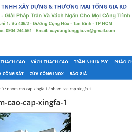
 TNHH XÂY DỰNG & THƯƠNG MẠI TỐNG GIA KD
 - Giải Pháp Trần Và Vách Ngăn Cho Mọi Công Trình
chỉ 1: Số 406/2 - Đường Cộng Hòa - Tân Bình - TP HCM
ne: 0904.244.561 - Email: xaydungtonggia.vn@gmail.com
 THẠCH CAO
VÁCH THẠCH CAO
TRẦN NHỰA PVC
PHÀO C
A CỔNG SẮT
CỬA CỔNG INOX
BÁO GIÁ
hủ
/
nhom-cao-cap-xingfa-1
/ nhom-cao-cap-xingfa-1
-cao-cap-xingfa-1