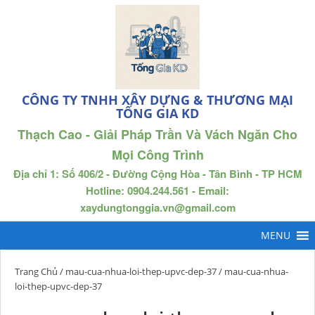
CÔNG TY TNHH XÂY DỰNG & THƯƠNG MẠI
TỐNG GIA KD
Thạch Cao - Giải Pháp Trần Và Vách Ngăn Cho
Mọi Công Trình
Địa chỉ 1: Số 406/2 - Đường Cộng Hòa - Tân Bình - TP HCM
Hotline: 0904.244.561 - Email:
xaydungtonggia.vn@gmail.com
Trang Chủ
/
mau-cua-nhua-loi-thep-upvc-dep-37
/ mau-cua-nhua-
loi-thep-upvc-dep-37