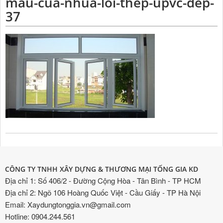
mau-cua-nhua-loi-thep-upvc-dep-
37
CÔNG TY TNHH XÂY DỰNG & THƯƠNG MẠI TỐNG GIA KD
Địa chỉ 1: Số 406/2 - Đường Cộng Hòa - Tân Bình - TP HCM
Địa chỉ 2: Ngõ 106 Hoàng Quốc Việt - Cầu Giấy - TP Hà Nội
Email: Xaydungtonggia.vn@gmail.com
Hotline: 0904.244.561