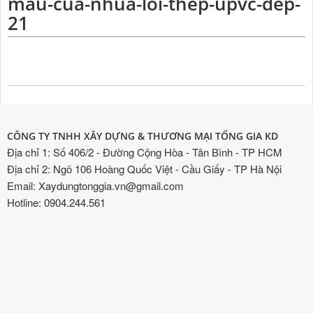
mau-cua-nhua-loi-thep-upvc-dep-
21
CÔNG TY TNHH XÂY DỰNG & THƯƠNG MẠI TỐNG GIA KD
Địa chỉ 1: Số 406/2 - Đường Cộng Hòa - Tân Bình - TP HCM
Địa chỉ 2: Ngõ 106 Hoàng Quốc Việt - Cầu Giấy - TP Hà Nội
Email: Xaydungtonggia.vn@gmail.com
Hotline: 0904.244.561