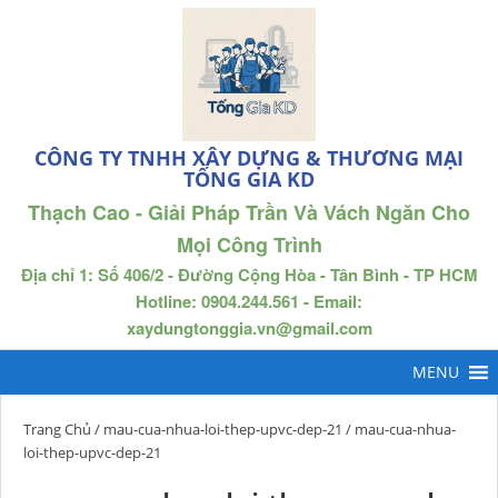
CÔNG TY TNHH XÂY DỰNG & THƯƠNG MẠI
TỐNG GIA KD
Thạch Cao - Giải Pháp Trần Và Vách Ngăn Cho
Mọi Công Trình
Địa chỉ 1: Số 406/2 - Đường Cộng Hòa - Tân Bình - TP HCM
Hotline: 0904.244.561 - Email:
xaydungtonggia.vn@gmail.com
Trang Chủ
/
mau-cua-nhua-loi-thep-upvc-dep-21
/ mau-cua-nhua-
loi-thep-upvc-dep-21