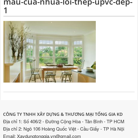
mau-cua-nhua-loi-thep-upvc-dep-
1
CÔNG TY TNHH XÂY DỰNG & THƯƠNG MẠI TỐNG GIA KD
Địa chỉ 1: Số 406/2 - Đường Cộng Hòa - Tân Bình - TP HCM
Địa chỉ 2: Ngõ 106 Hoàng Quốc Việt - Cầu Giấy - TP Hà Nội
Email: Xaydungtonggia.vn@gmail.com