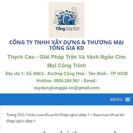
CÔNG TY TNHH XÂY DỰNG & THƯƠNG MẠI
TỐNG GIA KD
Thạch Cao - Giải Pháp Trần Và Vách Ngăn Cho
Mọi Công Trình
Địa chỉ 1: Số 406/2 - Đường Cộng Hòa - Tân Bình - TP HCM
Hotline: 0904.244.561 - Email:
xaydungtonggia.vn@gmail.com
Trang Chủ
/
mau-cua-nhua-loi-thep-upvc-dep-1
/ mau-cua-nhua-loi-
thep-upvc-dep-1