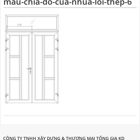
mau-chia-do-cua-nhua-loi-thep-6
CÔNG TY TNHH XÂY DỰNG & THƯƠNG MẠI TỐNG GIA KD