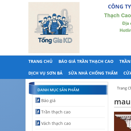
CÔNG TY
Thạch Cao
Địa 
Hotli
TRANG CHỦ
BÁO GIÁ TRẦN THẠCH CAO
TRẦN
DỊCH VỤ SƠN BẢ
SỬA NHÀ CHỐNG THẤM
CỬ
Trang C
DANH MỤC SẢN PHẨM
mau-
Báo giá
Trần thạch cao
Vách thạch cao