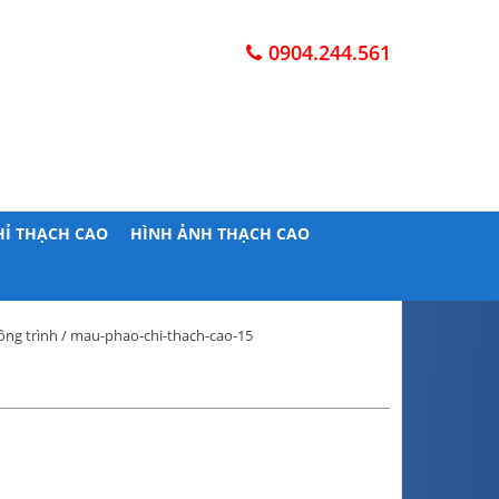
0904.244.561
HỈ THẠCH CAO
HÌNH ẢNH THẠCH CAO
ông trình
/ mau-phao-chi-thach-cao-15