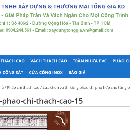
 TNHH XÂY DỰNG & THƯƠNG MẠI TỐNG GIA KD
 - Giải Pháp Trần Và Vách Ngăn Cho Mọi Công Trình
chỉ 1: Số 406/2 - Đường Cộng Hòa - Tân Bình - TP HCM
ne: 0904.244.561 - Email: xaydungtonggia.vn@gmail.com
 THẠCH CAO
VÁCH THẠCH CAO
TRẦN NHỰA PVC
PHÀO C
A CỔNG SẮT
CỬA CỔNG INOX
BÁO GIÁ
hủ
/
Phào chỉ thạch cao
/
Lựa chọn và thi công phào chỉ phù hợp cho từng c
phao-chi-thach-cao-15