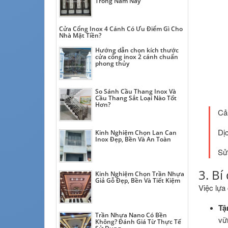
Trong Năm Nay
Cửa Cổng Inox 4 Cánh Có Ưu Điểm Gì Cho
Nhà Mặt Tiền?
Hướng dẫn chọn kích thước
cửa cổng inox 2 cánh chuẩn
phong thủy
So Sánh Cầu Thang Inox Và
Cầu Thang Sắt Loại Nào Tốt
Hơn?
Cả
Dị
Kinh Nghiệm Chọn Lan Can
Inox Đẹp, Bền Và An Toàn
Sử
3. Bí
Kinh Nghiệm Chọn Trần Nhựa
Giả Gỗ Đẹp, Bền Và Tiết Kiệm
Việc lựa
Tậ
Trần Nhựa Nano Có Bền
vữ
Không? Đánh Giá Từ Thực Tế