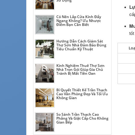
Sử Dụng
Lự
cấ
Có Nên Lắp Cửa Kính Đẩy
Ngang Không? Ưu Nhược
Điểm Bạn Cần Biết
Mu
tốt
Hướng Dẫn Cách Giám Sát
Thợ Sơn Nhà Đảm Bảo Đúng
Loạ
Tiêu Chuẩn Kỹ Thuật
Kinh Nghiệm Thuê Thợ Sơn
Nhà Trọn Gói Giúp Gia Chủ
Tránh Bị Mất Tiền Oan
Bí Quyết Thiết Kế Trần Thạch
Cao Văn Phòng Đẹp Và Tối Ưu
Không Gian
So Sánh Trần Thạch Cao
Phẳng Và Giật Cấp Cho Không
Gian Bếp