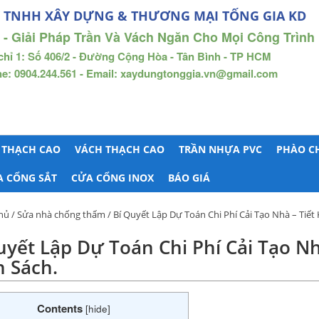
 TNHH XÂY DỰNG & THƯƠNG MẠI TỐNG GIA KD
 - Giải Pháp Trần Và Vách Ngăn Cho Mọi Công Trình
chỉ 1: Số 406/2 - Đường Cộng Hòa - Tân Bình - TP HCM
ne: 0904.244.561 - Email: xaydungtonggia.vn@gmail.com
 THẠCH CAO
VÁCH THẠCH CAO
TRẦN NHỰA PVC
PHÀO C
A CỔNG SẮT
CỬA CỔNG INOX
BÁO GIÁ
hủ
/
Sửa nhà chống thấm
/ Bí Quyết Lập Dự Toán Chi Phí Cải Tạo Nhà – Tiế
uyết Lập Dự Toán Chi Phí Cải Tạo N
 Sách.
Contents
[
hide
]