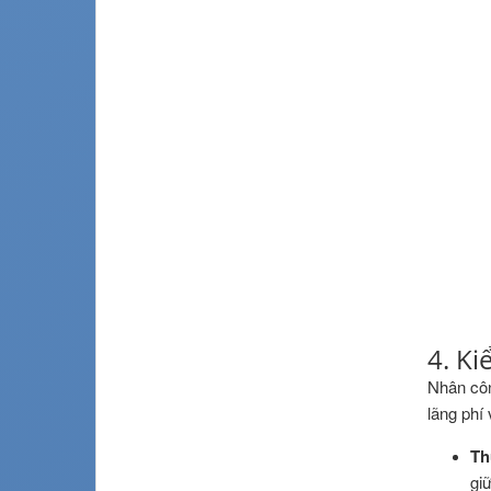
4. Ki
Nhân cô
lãng phí 
Th
gi