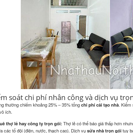
ểm soát chi phí nhân công và dịch vụ trọn
ng thường chiếm khoảng 25% – 35% tổng
chi phí cải tạo nhà
. Kiểm 
vô ích.
uê thợ lẻ hay công ty trọn gói:
Thợ lẻ có thể báo giá thấp hơn nhưng
ữa các tổ đội (điện, nước, thạch cao). Dịch vụ
sửa nhà trọn gói
tuy b