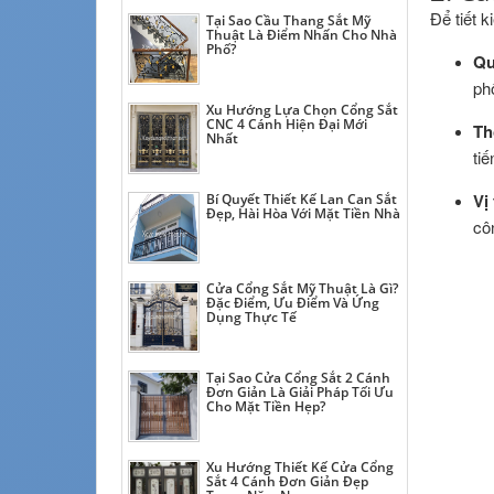
Để tiết 
Tại Sao Cầu Thang Sắt Mỹ
Thuật Là Điểm Nhấn Cho Nhà
Phố?
Qu
ph
Xu Hướng Lựa Chọn Cổng Sắt
CNC 4 Cánh Hiện Đại Mới
Th
Nhất
tiế
Vị 
Bí Quyết Thiết Kế Lan Can Sắt
Đẹp, Hài Hòa Với Mặt Tiền Nhà
cô
Cửa Cổng Sắt Mỹ Thuật Là Gì?
Đặc Điểm, Ưu Điểm Và Ứng
Dụng Thực Tế
Tại Sao Cửa Cổng Sắt 2 Cánh
Đơn Giản Là Giải Pháp Tối Ưu
Cho Mặt Tiền Hẹp?
Xu Hướng Thiết Kế Cửa Cổng
Sắt 4 Cánh Đơn Giản Đẹp