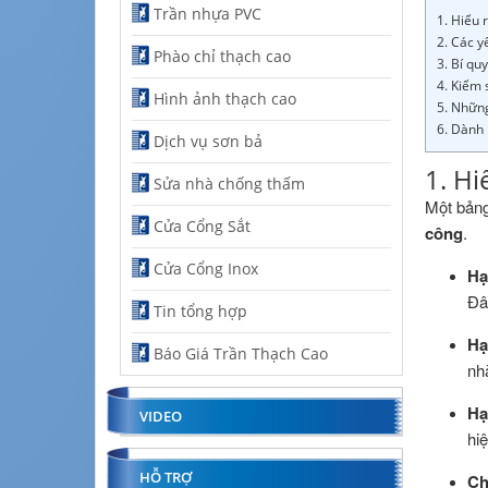
Trần nhựa PVC
1. Hiểu 
2. Các y
Phào chỉ thạch cao
3. Bí qu
4. Kiểm 
Hình ảnh thạch cao
5. Những
6. Dành 
Dịch vụ sơn bả
1. Hi
Sửa nhà chống thấm
Một bảng
Cửa Cổng Sắt
công
.
Cửa Cổng Inox
Hạ
Đâ
Tin tổng hợp
Hạ
Báo Giá Trần Thạch Cao
nh
Hạ
VIDEO
hiệ
HỖ TRỢ
Ch