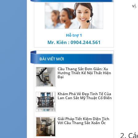
vị.
Hỗ trợ 1
Mr. Kiên : 0904.244.561
BÀI VIẾT MỚI
Cầu Thang Sắt Đơn Giản: Xu
Hướng Thiết Kế Nội Thất Hiện
Đại
Khám Phá Vẻ Đẹp Tinh Tế Của
Lan Can Sắt Mỹ Thuật Cổ Điển
Giải Pháp Tiết Kiệm Diện Tích
Với Cầu Thang Sắt Xoắn Ốc
2. Cá