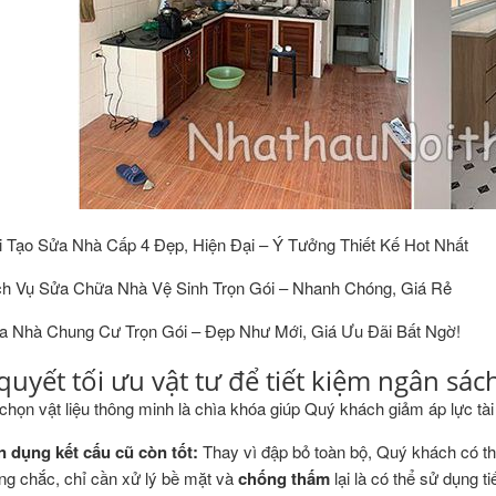
i Tạo Sửa Nhà Cấp 4 Đẹp, Hiện Đại – Ý Tưởng Thiết Kế Hot Nhất
ch Vụ Sửa Chữa Nhà Vệ Sinh Trọn Gói – Nhanh Chóng, Giá Rẻ
a Nhà Chung Cư Trọn Gói – Đẹp Như Mới, Giá Ưu Đãi Bất Ngờ!
 quyết tối ưu vật tư để tiết kiệm ngân sác
 chọn vật liệu thông minh là chìa khóa giúp Quý khách giảm áp lực 
n dụng kết cấu cũ còn tốt:
Thay vì đập bỏ toàn bộ, Quý khách có th
ng chắc, chỉ cần xử lý bề mặt và
chống thấm
lại là có thể sử dụng ti