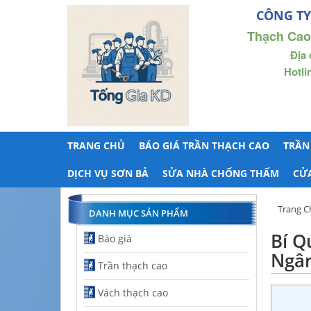
CÔNG TY
Thạch Cao
Địa 
Hotli
TRANG CHỦ
BÁO GIÁ TRẦN THẠCH CAO
TRẦN
DỊCH VỤ SƠN BẢ
SỬA NHÀ CHỐNG THẤM
CỬ
Trang C
DANH MỤC SẢN PHẨM
Bí Q
Báo giá
Ngân
Trần thạch cao
Vách thạch cao