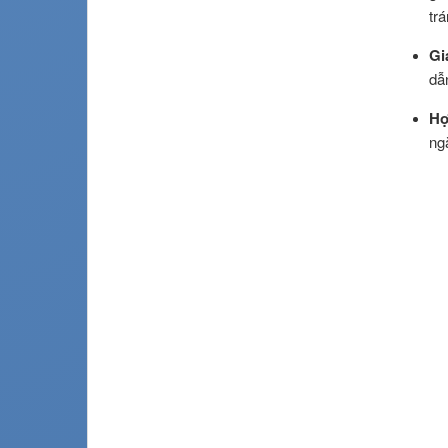
trá
Gi
dẫ
Hợ
ng