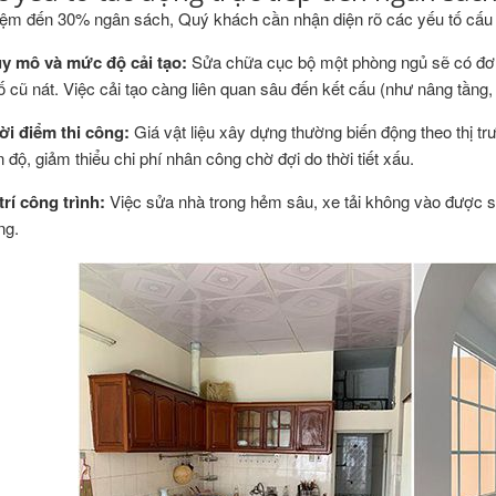
kiệm đến 30% ngân sách, Quý khách cần nhận diện rõ các yếu tố cấu
y mô và mức độ cải tạo:
Sửa chữa cục bộ một phòng ngủ sẽ có đơn 
ố cũ nát. Việc cải tạo càng liên quan sâu đến kết cấu (như nâng tầng, 
ời điểm thi công:
Giá vật liệu xây dựng thường biến động theo thị t
n độ, giảm thiểu chi phí nhân công chờ đợi do thời tiết xấu.
trí công trình:
Việc sửa nhà trong hẻm sâu, xe tải không vào được sẽ
ng.