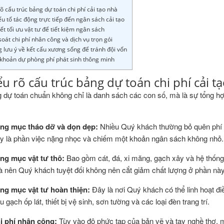
rõ cấu trúc bảng dự toán chi phí cải tạo nhà
ếu tố tác động trực tiếp đến ngân sách cải tạo
yết tối ưu vật tư để tiết kiệm ngân sách
soát chi phí nhân công và dịch vụ trọn gói
 lưu ý về kết cấu xương sống để tránh đội vốn
khoản dự phòng phí phát sinh thông minh
ểu rõ cấu trúc bảng dự toán chi phí cải t
 dự toán chuẩn không chỉ là danh sách các con số, mà là sự tổng hợ
ng mục tháo dỡ và dọn dẹp:
Nhiều Quý khách thường bỏ quên phí 
y là phần việc nặng nhọc và chiếm một khoản ngân sách không nhỏ.
ng mục vật tư thô:
Bao gồm cát, đá, xi măng, gạch xây và hệ thống
à nên Quý khách tuyệt đối không nên cắt giảm chất lượng ở phần này
ng mục vật tư hoàn thiện:
Đây là nơi Quý khách có thể linh hoạt đ
u gạch ốp lát, thiết bị vệ sinh, sơn tường và các loại đèn trang trí.
i phí nhân công:
Tùy vào độ phức tạp của bản vẽ và tay nghề thợ, m