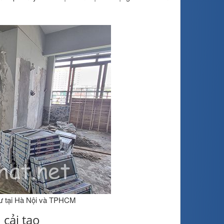
cư tại Hà Nội và TPHCM
 cải tạo