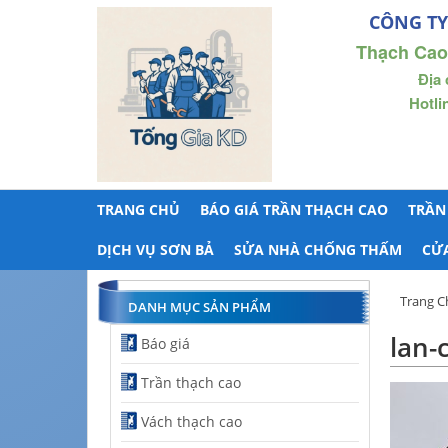
CÔNG TY
Thạch Cao
Địa 
Hotli
TRANG CHỦ
BÁO GIÁ TRẦN THẠCH CAO
TRẦN
DỊCH VỤ SƠN BẢ
SỬA NHÀ CHỐNG THẤM
CỬ
Trang C
DANH MỤC SẢN PHẨM
lan-
Báo giá
Trần thạch cao
Vách thạch cao