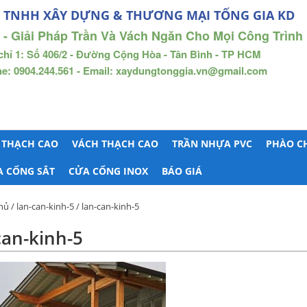
 TNHH XÂY DỰNG & THƯƠNG MẠI TỐNG GIA KD
 - Giải Pháp Trần Và Vách Ngăn Cho Mọi Công Trình
chỉ 1: Số 406/2 - Đường Cộng Hòa - Tân Bình - TP HCM
ne: 0904.244.561 - Email: xaydungtonggia.vn@gmail.com
 THẠCH CAO
VÁCH THẠCH CAO
TRẦN NHỰA PVC
PHÀO C
A CỔNG SẮT
CỬA CỔNG INOX
BÁO GIÁ
hủ
/
lan-can-kinh-5
/ lan-can-kinh-5
can-kinh-5