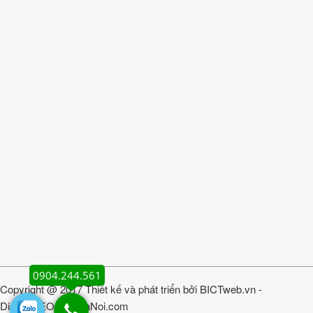
0904.244.561
Copyright @ 2017 Thiết kế và phát triển bởi
BICTweb.vn
-
DichvuSEOgiareHaNoi.com