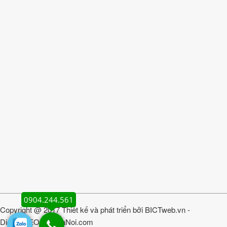
0904.244.561
Copyright @ 2017 Thiết kế và phát triển bởi
BICTweb.vn
-
DichvuSEOgiareHaNoi.com