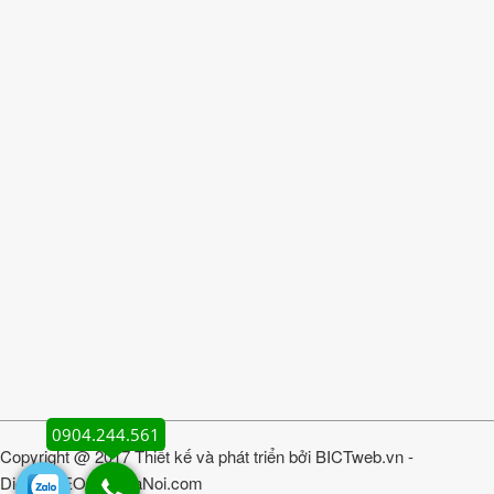
0904.244.561
Copyright @ 2017 Thiết kế và phát triển bởi
BICTweb.vn
-
DichvuSEOgiareHaNoi.com