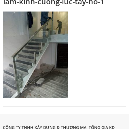
lam-kinh-cuong-luc-tay-ho-1
CÔNG TY TNHH XÂY DỰNG & THƯƠNG MẠI TỐNG GIA KD