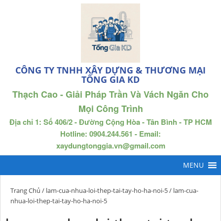
CÔNG TY TNHH XÂY DỰNG & THƯƠNG MẠI
TỐNG GIA KD
Thạch Cao - Giải Pháp Trần Và Vách Ngăn Cho
Mọi Công Trình
Địa chỉ 1: Số 406/2 - Đường Cộng Hòa - Tân Bình - TP HCM
Hotline: 0904.244.561 - Email:
xaydungtonggia.vn@gmail.com
Trang Chủ
/
lam-cua-nhua-loi-thep-tai-tay-ho-ha-noi-5
/ lam-cua-
nhua-loi-thep-tai-tay-ho-ha-noi-5