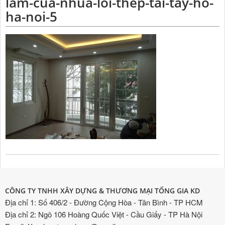
lam-cua-nhua-loi-thep-tai-tay-ho-
ha-noi-5
CÔNG TY TNHH XÂY DỰNG & THƯƠNG MẠI TỐNG GIA KD
Địa chỉ 1: Số 406/2 - Đường Cộng Hòa - Tân Bình - TP HCM
Địa chỉ 2: Ngõ 106 Hoàng Quốc Việt - Cầu Giấy - TP Hà Nội