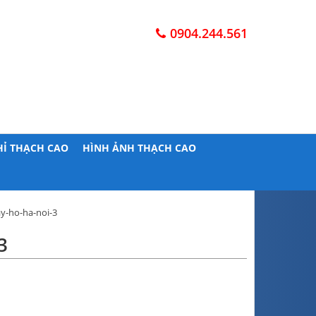
0904.244.561
HỈ THẠCH CAO
HÌNH ẢNH THẠCH CAO
ay-ho-ha-noi-3
3