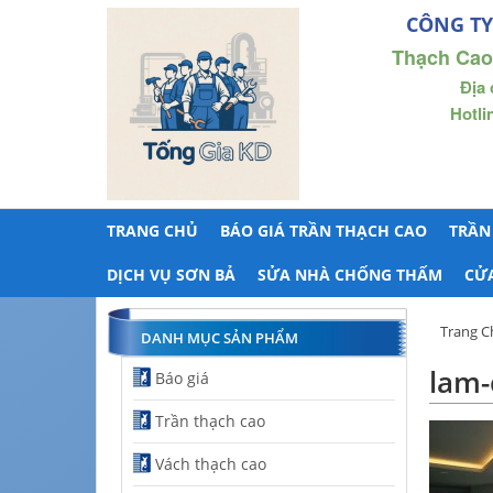
CÔNG TY
Thạch Cao
Địa 
Hotli
TRANG CHỦ
BÁO GIÁ TRẦN THẠCH CAO
TRẦN
DỊCH VỤ SƠN BẢ
SỬA NHÀ CHỐNG THẤM
CỬ
Trang C
DANH MỤC SẢN PHẨM
lam-
Báo giá
Trần thạch cao
Vách thạch cao