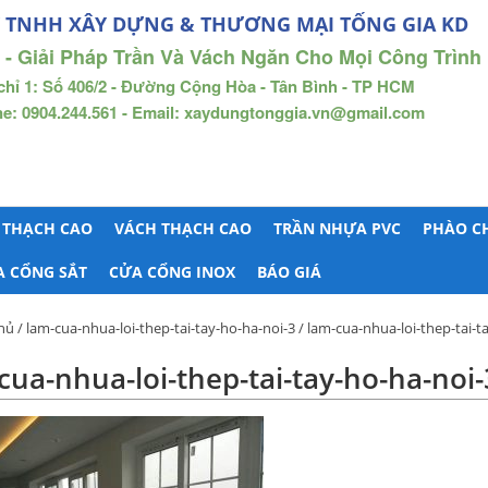
 TNHH XÂY DỰNG & THƯƠNG MẠI TỐNG GIA KD
 - Giải Pháp Trần Và Vách Ngăn Cho Mọi Công Trình
chỉ 1: Số 406/2 - Đường Cộng Hòa - Tân Bình - TP HCM
ne: 0904.244.561 - Email: xaydungtonggia.vn@gmail.com
 THẠCH CAO
VÁCH THẠCH CAO
TRẦN NHỰA PVC
PHÀO C
A CỔNG SẮT
CỬA CỔNG INOX
BÁO GIÁ
hủ
/
lam-cua-nhua-loi-thep-tai-tay-ho-ha-noi-3
/ lam-cua-nhua-loi-thep-tai-t
cua-nhua-loi-thep-tai-tay-ho-ha-noi-