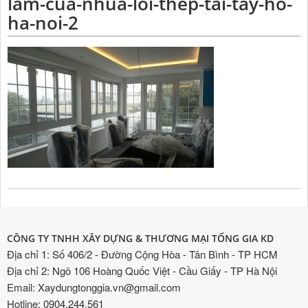
lam-cua-nhua-loi-thep-tai-tay-ho-
ha-noi-2
CÔNG TY TNHH XÂY DỰNG & THƯƠNG MẠI TỐNG GIA KD
Địa chỉ 1: Số 406/2 - Đường Cộng Hòa - Tân Bình - TP HCM
Địa chỉ 2: Ngõ 106 Hoàng Quốc Việt - Cầu Giấy - TP Hà Nội
Email: Xaydungtonggia.vn@gmail.com
Hotline: 0904.244.561