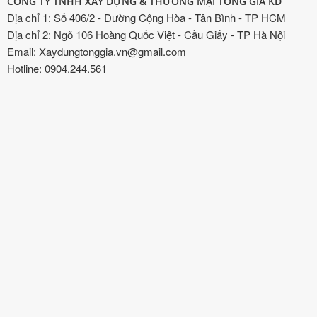
CÔNG TY TNHH XÂY DỰNG & THƯƠNG MẠI TỐNG GIA KD
Địa chỉ 1: Số 406/2 - Đường Cộng Hòa - Tân Bình - TP HCM
Địa chỉ 2: Ngõ 106 Hoàng Quốc Việt - Cầu Giấy - TP Hà Nội
Email: Xaydungtonggia.vn@gmail.com
Hotline: 0904.244.561