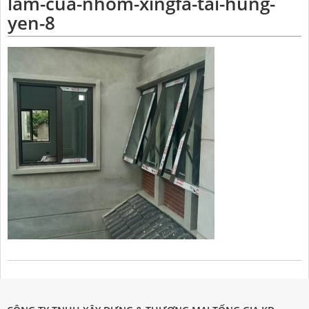
lam-cua-nhom-xingfa-tai-hung-
yen-8