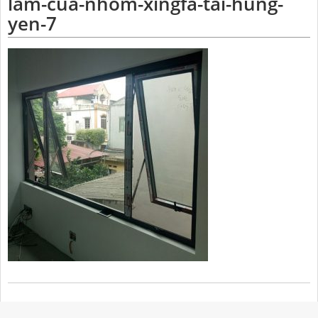
lam-cua-nhom-xingfa-tai-hung-
yen-7