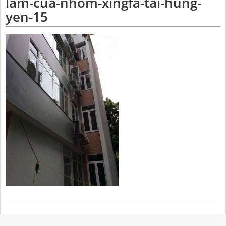
lam-cua-nhom-xingfa-tai-hung-
yen-15