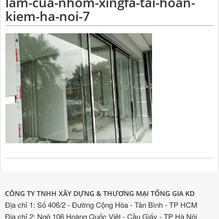
lam-cua-nhom-xingfa-tai-hoan-
kiem-ha-noi-7
CÔNG TY TNHH XÂY DỰNG & THƯƠNG MẠI TỐNG GIA KD
Địa chỉ 1: Số 406/2 - Đường Cộng Hòa - Tân Bình - TP HCM
Địa chỉ 2: Ngõ 106 Hoàng Quốc Việt - Cầu Giấy - TP Hà Nội