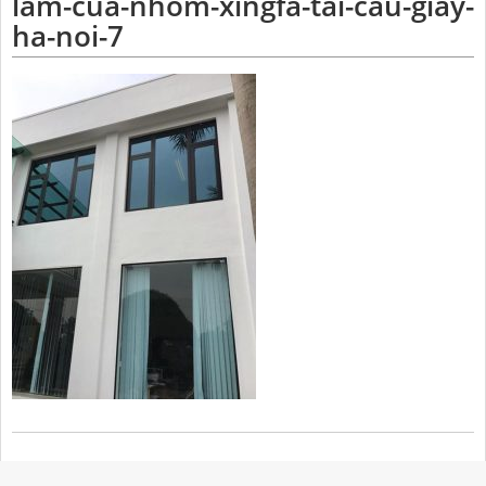
lam-cua-nhom-xingfa-tai-cau-giay-
ha-noi-7