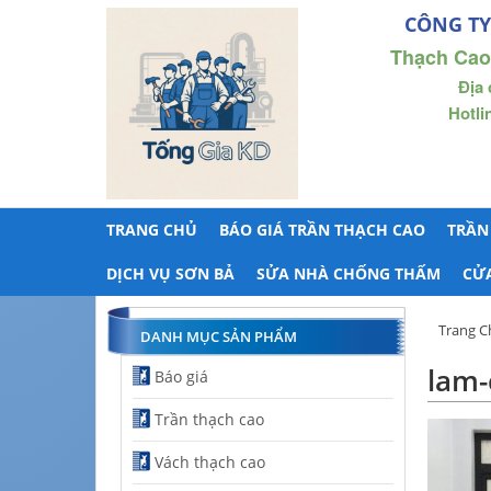
CÔNG TY
Thạch Cao
Địa 
Hotli
TRANG CHỦ
BÁO GIÁ TRẦN THẠCH CAO
TRẦN
DỊCH VỤ SƠN BẢ
SỬA NHÀ CHỐNG THẤM
CỬ
Trang C
DANH MỤC SẢN PHẨM
lam-
Báo giá
Trần thạch cao
Vách thạch cao