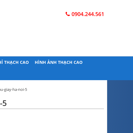
0904.244.561
HỈ THẠCH CAO
HÌNH ẢNH THẠCH CAO
u-giay-ha-noi-5
-5