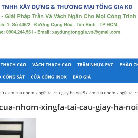
 TNHH XÂY DỰNG & THƯƠNG MẠI TỐNG GIA KD
 - Giải Pháp Trần Và Vách Ngăn Cho Mọi Công Trình
chỉ 1: Số 406/2 - Đường Cộng Hòa - Tân Bình - TP HCM
ne: 0904.244.561 - Email: xaydungtonggia.vn@gmail.com
 THẠCH CAO
VÁCH THẠCH CAO
TRẦN NHỰA PVC
PHÀO C
A CỔNG SẮT
CỬA CỔNG INOX
BÁO GIÁ
hủ
/
lam-cua-nhom-xingfa-tai-cau-giay-ha-noi-5
/ lam-cua-nhom-xingfa-tai-ca
cua-nhom-xingfa-tai-cau-giay-ha-noi