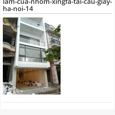
lam-cua-nhom-xingfa-tai-cau-giay-
ha-noi-14