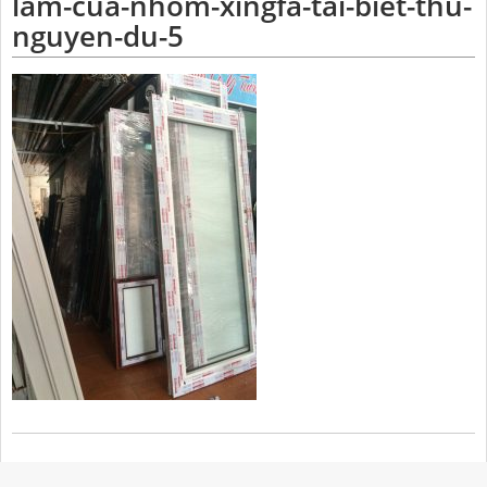
lam-cua-nhom-xingfa-tai-biet-thu-
nguyen-du-5