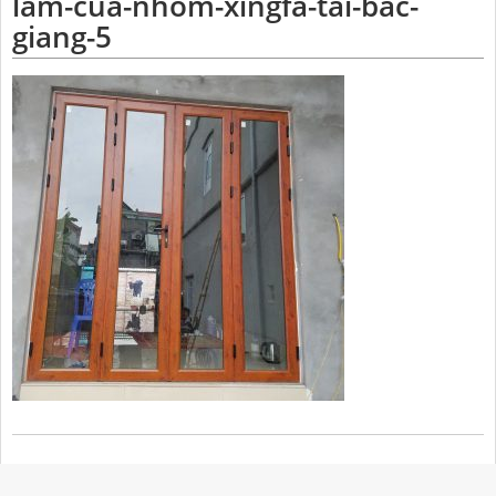
lam-cua-nhom-xingfa-tai-bac-
giang-5