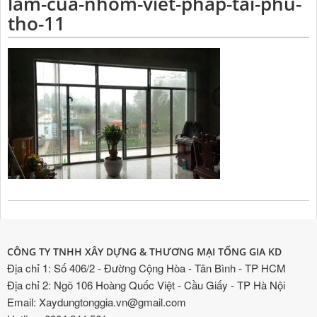
lam-cua-nhom-viet-phap-tai-phu-
tho-11
CÔNG TY TNHH XÂY DỰNG & THƯƠNG MẠI TỐNG GIA KD
Địa chỉ 1: Số 406/2 - Đường Cộng Hòa - Tân Bình - TP HCM
Địa chỉ 2: Ngõ 106 Hoàng Quốc Việt - Cầu Giấy - TP Hà Nội
Email: Xaydungtonggia.vn@gmail.com