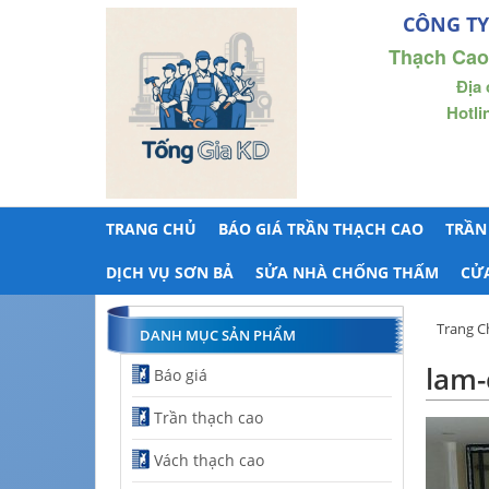
CÔNG TY
Thạch Cao
Địa 
Hotli
TRANG CHỦ
BÁO GIÁ TRẦN THẠCH CAO
TRẦN
DỊCH VỤ SƠN BẢ
SỬA NHÀ CHỐNG THẤM
CỬ
Trang C
DANH MỤC SẢN PHẨM
lam-
Báo giá
Trần thạch cao
Vách thạch cao