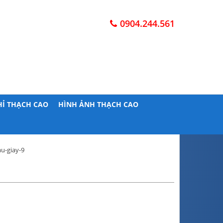
0904.244.561
HỈ THẠCH CAO
HÌNH ẢNH THẠCH CAO
u-giay-9