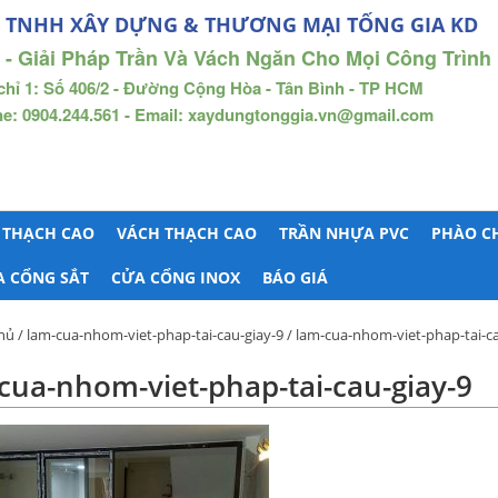
 TNHH XÂY DỰNG & THƯƠNG MẠI TỐNG GIA KD
 - Giải Pháp Trần Và Vách Ngăn Cho Mọi Công Trình
chỉ 1: Số 406/2 - Đường Cộng Hòa - Tân Bình - TP HCM
ne: 0904.244.561 - Email: xaydungtonggia.vn@gmail.com
 THẠCH CAO
VÁCH THẠCH CAO
TRẦN NHỰA PVC
PHÀO C
A CỔNG SẮT
CỬA CỔNG INOX
BÁO GIÁ
hủ
/
lam-cua-nhom-viet-phap-tai-cau-giay-9
/ lam-cua-nhom-viet-phap-tai-ca
cua-nhom-viet-phap-tai-cau-giay-9