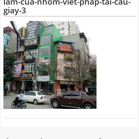
lam-cua-nhom-viet-phap-tai-cau-
giay-3