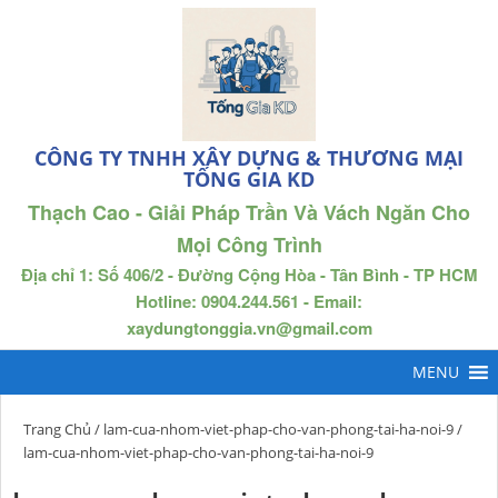
CÔNG TY TNHH XÂY DỰNG & THƯƠNG MẠI
TỐNG GIA KD
Thạch Cao - Giải Pháp Trần Và Vách Ngăn Cho
Mọi Công Trình
Địa chỉ 1: Số 406/2 - Đường Cộng Hòa - Tân Bình - TP HCM
Hotline: 0904.244.561 - Email:
xaydungtonggia.vn@gmail.com
Trang Chủ
/
lam-cua-nhom-viet-phap-cho-van-phong-tai-ha-noi-9
/
lam-cua-nhom-viet-phap-cho-van-phong-tai-ha-noi-9