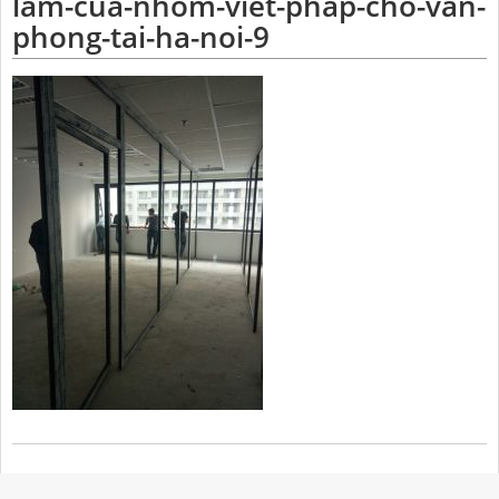
lam-cua-nhom-viet-phap-cho-van-
phong-tai-ha-noi-9