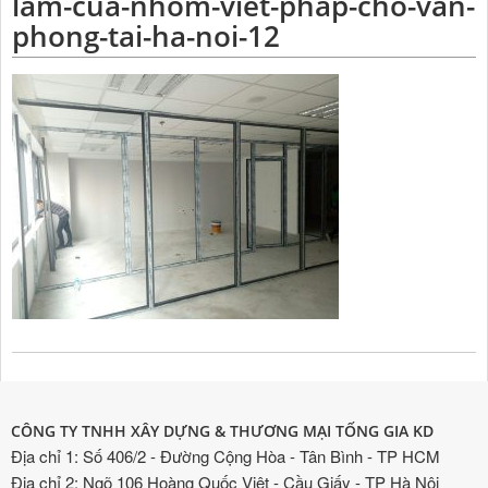
lam-cua-nhom-viet-phap-cho-van-
phong-tai-ha-noi-12
CÔNG TY TNHH XÂY DỰNG & THƯƠNG MẠI TỐNG GIA KD
Địa chỉ 1: Số 406/2 - Đường Cộng Hòa - Tân Bình - TP HCM
Địa chỉ 2: Ngõ 106 Hoàng Quốc Việt - Cầu Giấy - TP Hà Nội