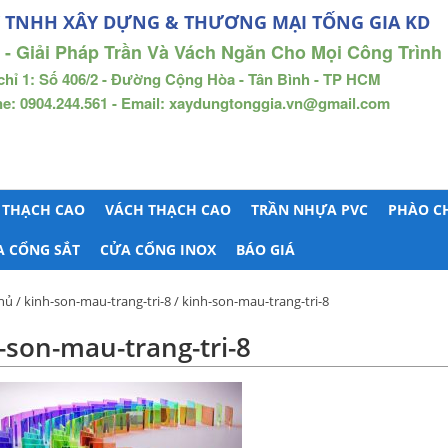
 TNHH XÂY DỰNG & THƯƠNG MẠI TỐNG GIA KD
 - Giải Pháp Trần Và Vách Ngăn Cho Mọi Công Trình
chỉ 1: Số 406/2 - Đường Cộng Hòa - Tân Bình - TP HCM
ne: 0904.244.561 - Email: xaydungtonggia.vn@gmail.com
 THẠCH CAO
VÁCH THẠCH CAO
TRẦN NHỰA PVC
PHÀO C
A CỔNG SẮT
CỬA CỔNG INOX
BÁO GIÁ
hủ
/
kinh-son-mau-trang-tri-8
/ kinh-son-mau-trang-tri-8
-son-mau-trang-tri-8