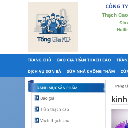
CÔNG TY
Thạch Cao
Địa 
Hotli
TRANG CHỦ
BÁO GIÁ TRẦN THẠCH CAO
TRẦN
DỊCH VỤ SƠN BẢ
SỬA NHÀ CHỐNG THẤM
CỬ
Trang C
DANH MỤC SẢN PHẨM
kinh
Báo giá
Trần thạch cao
Vách thạch cao