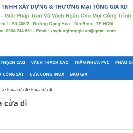
 TNHH XÂY DỰNG & THƯƠNG MẠI TỐNG GIA KD
 - Giải Pháp Trần Và Vách Ngăn Cho Mọi Công Trình
chỉ 1: Số 406/2 - Đường Cộng Hòa - Tân Bình - TP HCM
ne: 0904.244.561 - Email: xaydungtonggia.vn@gmail.com
 THẠCH CAO
VÁCH THẠCH CAO
TRẦN NHỰA PVC
PHÀO C
A CỔNG SẮT
CỬA CỔNG INOX
BÁO GIÁ
hủ
/
Khóa cửa đi
/ Khóa cửa đi
 cửa đi