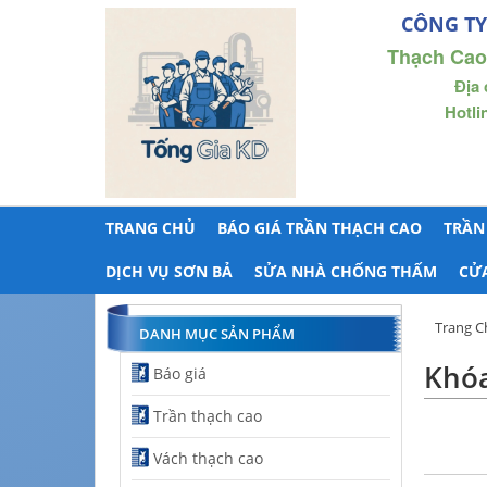
CÔNG TY
Thạch Cao
Địa 
Hotli
TRANG CHỦ
BÁO GIÁ TRẦN THẠCH CAO
TRẦN
DỊCH VỤ SƠN BẢ
SỬA NHÀ CHỐNG THẤM
CỬ
Trang C
DANH MỤC SẢN PHẨM
Khóa
Báo giá
Trần thạch cao
Vách thạch cao