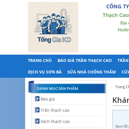
CÔNG TY
Thạch Cao
Địa 
Hotli
TRANG CHỦ
BÁO GIÁ TRẦN THẠCH CAO
TRẦN
DỊCH VỤ SƠN BẢ
SỬA NHÀ CHỐNG THẤM
CỬ
Trang C
DANH MỤC SẢN PHẨM
Khám
Báo giá
Trần thạch cao
Vách thạch cao
Xem 50 