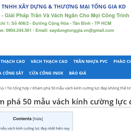
 TNHH XÂY DỰNG & THƯƠNG MẠI TỐNG GIA KD
 - Giải Pháp Trần Và Vách Ngăn Cho Mọi Công Trình
chỉ 1: Số 406/2 - Đường Cộng Hòa - Tân Bình - TP HCM
ne: 0904.244.561 - Email: xaydungtonggia.vn@gmail.com
 THẠCH CAO
VÁCH THẠCH CAO
TRẦN NHỰA PVC
PHÀO C
A CỔNG SẮT
CỬA CỔNG INOX
BÁO GIÁ
hủ
/
Tin tổng hợp
/ Khám phá 50 mẫu vách kính cường lực đẹp không thể tin
 phá 50 mẫu vách kính cường lực đ
Contents
[
hide
]
mẫu vách kính cường lực đẹp nhất hiện nay