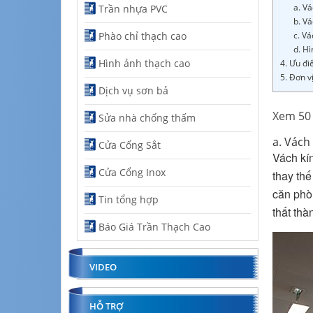
a. V
Trần nhựa PVC
b. Vá
Phào chỉ thạch cao
c. Vá
d. Hì
Hình ảnh thạch cao
4. Ưu đi
5. Đơn v
Dịch vụ sơn bả
Xem 50 
Sửa nhà chống thấm
a. Vách
Cửa Cổng Sắt
Vách kín
Cửa Cổng Inox
thay th
căn phò
Tin tổng hợp
thất th
Báo Giá Trần Thạch Cao
VIDEO
HỖ TRỢ