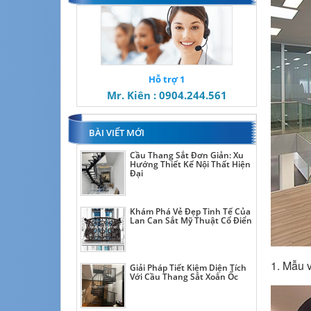
Hỗ trợ 1
Mr. Kiên : 0904.244.561
BÀI VIẾT MỚI
Cầu Thang Sắt Đơn Giản: Xu
Hướng Thiết Kế Nội Thất Hiện
Đại
Khám Phá Vẻ Đẹp Tinh Tế Của
Lan Can Sắt Mỹ Thuật Cổ Điển
1. Mẫu 
Giải Pháp Tiết Kiệm Diện Tích
Với Cầu Thang Sắt Xoắn Ốc