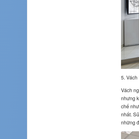
5. Vách
Vách ng
nhưng k
chế như
nhất. S
những đ