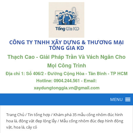
CÔNG TY TNHH XÂY DỰNG & THƯƠNG MẠI
TỐNG GIA KD
Thạch Cao - Giải Pháp Trần Và Vách Ngăn Cho
Mọi Công Trình
Địa chỉ 1: Số 406/2 - Đường Cộng Hòa - Tân Bình - TP HCM
Hotline: 0904.244.561 - Email:
xaydungtonggia.vn@gmail.com
Trang Chủ
/
Tin tổng hợp
/
Khám phá 35 mẫu cổng nhôm đúc hình
hoa lá, động vật đẹp lộng lẫy
/ Mẫu cổng nhôm đúc đẹp hình động
vật, hoa lá, cây cỏ