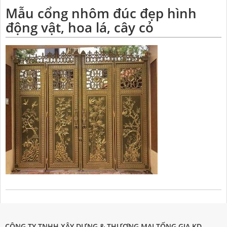
Mẫu cổng nhôm đúc đẹp hình
động vật, hoa lá, cây cỏ
CÔNG TY TNHH XÂY DỰNG & THƯƠNG MẠI TỐNG GIA KD