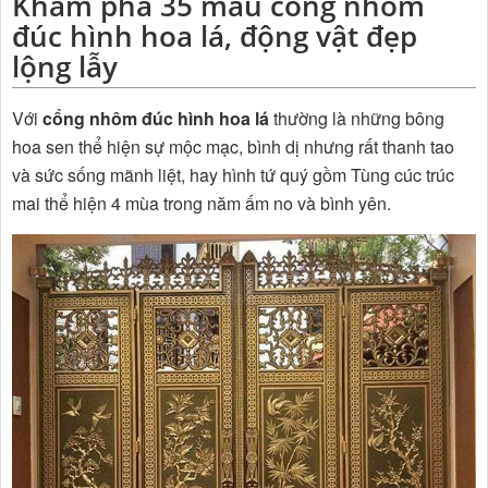
Khám phá 35 mẫu cổng nhôm
đúc hình hoa lá, động vật đẹp
lộng lẫy
Với
cổng nhôm đúc hình hoa lá
thường là những bông
hoa sen thể hiện sự mộc mạc, bình dị nhưng rất thanh tao
và sức sống mãnh liệt, hay hình tứ quý gồm Tùng cúc trúc
mai thể hiện 4 mùa trong năm ấm no và bình yên.