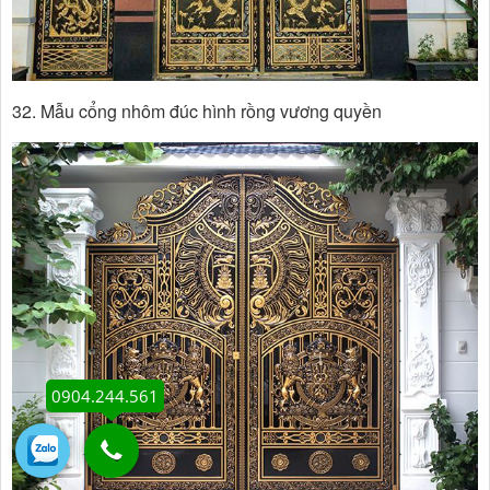
32. Mẫu cổng nhôm đúc hình rồng vương quyền
0904.244.561