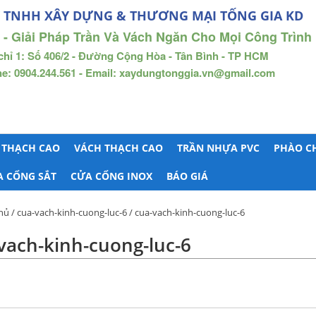
 TNHH XÂY DỰNG & THƯƠNG MẠI TỐNG GIA KD
 - Giải Pháp Trần Và Vách Ngăn Cho Mọi Công Trình
chỉ 1: Số 406/2 - Đường Cộng Hòa - Tân Bình - TP HCM
ne: 0904.244.561 - Email: xaydungtonggia.vn@gmail.com
 THẠCH CAO
VÁCH THẠCH CAO
TRẦN NHỰA PVC
PHÀO C
A CỔNG SẮT
CỬA CỔNG INOX
BÁO GIÁ
hủ
/
cua-vach-kinh-cuong-luc-6
/ cua-vach-kinh-cuong-luc-6
vach-kinh-cuong-luc-6