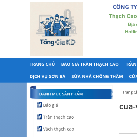
CÔNG TY
Thạch Cao
Địa 
Hotli
TRANG CHỦ
BÁO GIÁ TRẦN THẠCH CAO
TRẦN
DỊCH VỤ SƠN BẢ
SỬA NHÀ CHỐNG THẤM
CỬ
Trang C
DANH MỤC SẢN PHẨM
cua-
Báo giá
Trần thạch cao
Vách thạch cao