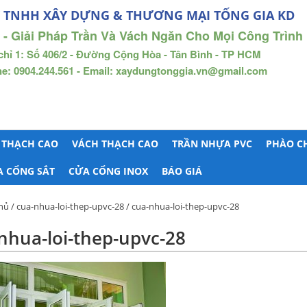
 TNHH XÂY DỰNG & THƯƠNG MẠI TỐNG GIA KD
 - Giải Pháp Trần Và Vách Ngăn Cho Mọi Công Trình
chỉ 1: Số 406/2 - Đường Cộng Hòa - Tân Bình - TP HCM
ne: 0904.244.561 - Email: xaydungtonggia.vn@gmail.com
 THẠCH CAO
VÁCH THẠCH CAO
TRẦN NHỰA PVC
PHÀO C
A CỔNG SẮT
CỬA CỔNG INOX
BÁO GIÁ
hủ
/
cua-nhua-loi-thep-upvc-28
/ cua-nhua-loi-thep-upvc-28
nhua-loi-thep-upvc-28