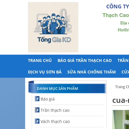
CÔNG TY
Thạch Cao
Địa 
Hotli
TRANG CHỦ
BÁO GIÁ TRẦN THẠCH CAO
TRẦN
DỊCH VỤ SƠN BẢ
SỬA NHÀ CHỐNG THẤM
CỬ
Trang C
DANH MỤC SẢN PHẨM
cua-
Báo giá
Trần thạch cao
Vách thạch cao