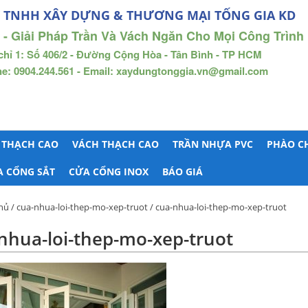
 TNHH XÂY DỰNG & THƯƠNG MẠI TỐNG GIA KD
 - Giải Pháp Trần Và Vách Ngăn Cho Mọi Công Trình
chỉ 1: Số 406/2 - Đường Cộng Hòa - Tân Bình - TP HCM
ne: 0904.244.561 - Email: xaydungtonggia.vn@gmail.com
 THẠCH CAO
VÁCH THẠCH CAO
TRẦN NHỰA PVC
PHÀO C
A CỔNG SẮT
CỬA CỔNG INOX
BÁO GIÁ
hủ
/
cua-nhua-loi-thep-mo-xep-truot
/ cua-nhua-loi-thep-mo-xep-truot
nhua-loi-thep-mo-xep-truot