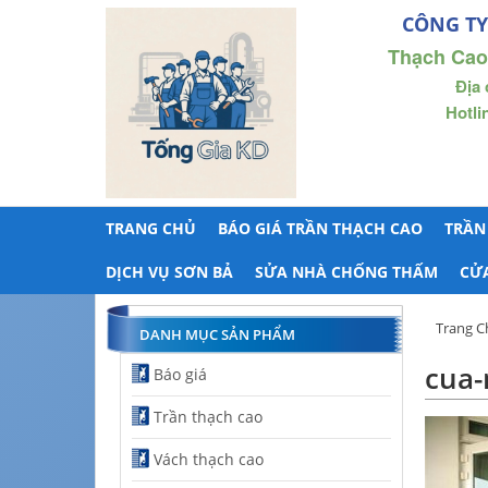
CÔNG TY
Thạch Cao
Địa 
Hotli
TRANG CHỦ
BÁO GIÁ TRẦN THẠCH CAO
TRẦN
DỊCH VỤ SƠN BẢ
SỬA NHÀ CHỐNG THẤM
CỬ
Trang C
DANH MỤC SẢN PHẨM
cua-
Báo giá
Trần thạch cao
Vách thạch cao