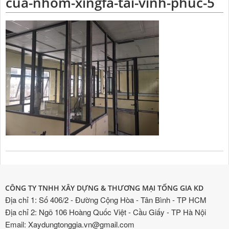
cua-nhom-xingfa-tai-vinh-phuc-5
CÔNG TY TNHH XÂY DỰNG & THƯƠNG MẠI TỐNG GIA KD
Địa chỉ 1: Số 406/2 - Đường Cộng Hòa - Tân Bình - TP HCM
Địa chỉ 2: Ngõ 106 Hoàng Quốc Việt - Cầu Giấy - TP Hà Nội
Email: Xaydungtonggia.vn@gmail.com