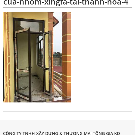
cua-nhom-xingfa-tai-thanh-hoa-4
CÔNG TY TNHH XÂY DỰNG & THƯƠNG MẠI TỐNG GIA KD